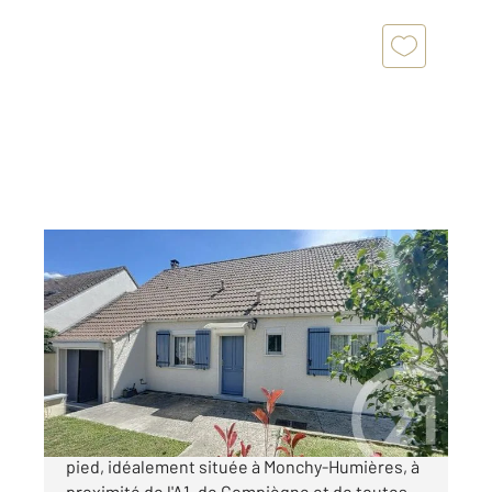
MONCHY HUMIERES 60
2
106,72 m
, 5 pièces
Ref : 3771
Maison à vendre
236 000 €
Découvrez cette agréable maison de plain-
pied, idéalement située à Monchy-Humières, à
proximité de l'A1, de Compiègne et de toutes