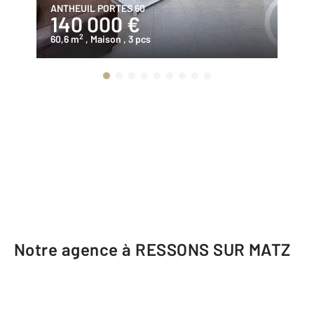
ANTHEUIL PORTES 60
FR
140 000 €
2
2
60,6 m
, Maison
, 3 pcs
12
Notre agence à RESSONS SUR MATZ