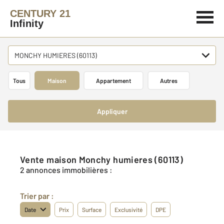
CENTURY 21
Infinity
MONCHY HUMIERES (60113)
Tous
Maison
Appartement
Autres
Appliquer
Vente maison Monchy humieres (60113)
2 annonces immobilières :
Trier par :
Date
Prix
Surface
Exclusivité
DPE