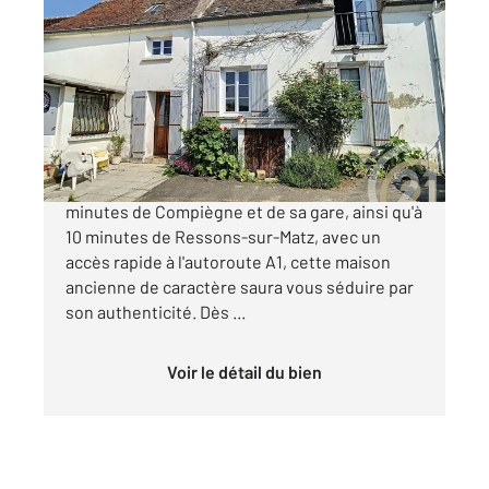
MONCHY HUMIERES 60
2
105 m
, 5 pièces
Ref : 4102
Maison à vendre
140 000 €
Située à Monchy-Humières, à seulement 10
minutes de Compiègne et de sa gare, ainsi qu'à
10 minutes de Ressons-sur-Matz, avec un
accès rapide à l'autoroute A1, cette maison
ancienne de caractère saura vous séduire par
son authenticité. Dès ...
Voir le détail du bien