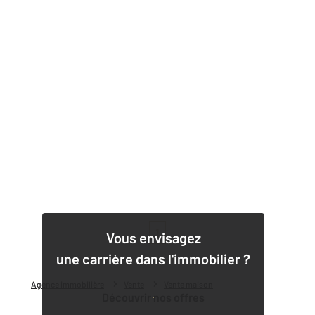
1
Vous envisagez
une carrière dans l'immobilier ?
Agence immobilière
Vente
Vente maison
Découvrir nos offres