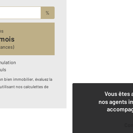
%
és
 mois
rances)
mulation
uls
n bien immobilier, évaluez la
utilisant nos calculettes de
Vous êtes 
nos agents i
accompagn
Co