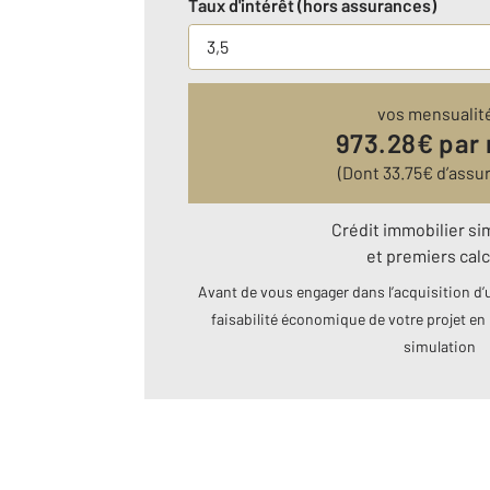
Taux d'intérêt (hors assurances)
vos mensualit
973.28
€ par
(Dont
33.75
€ d’assu
Crédit immobilier si
et premiers calc
Avant de vous engager dans l’acquisition d’u
faisabilité économique de votre projet en 
simulation