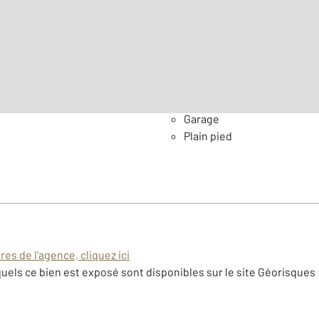
Nombre de pièces : 1
[Voir
Général
Garage
Plain pied
es de l'agence, cliquez ici
uels ce bien est exposé sont disponibles sur le site Géorisques 