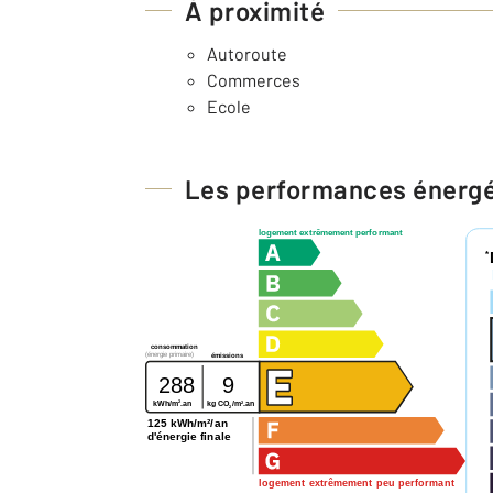
À proximité
Autoroute
Commerces
Ecole
Les performances énerg
logement extrêmement performant
*
consommation
(énergie primaire)
émissions
288
9
2
2
kg CO
/m
.an
kWh/m
.an
2
125 kWh/m²/an
d'énergie finale
logement extrêmement peu performant