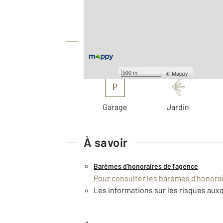
2
Surface terrain : 1 000 m
Équipements
Les plus
500 m
©
Mappy
P
Garage
Jardin
À savoir
Barèmes d'honoraires de l'agence
Pour consulter les barèmes d'honorair
Les informations sur les risques auxq