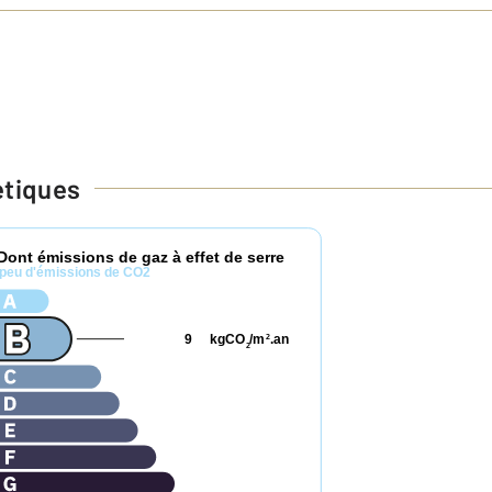
étiques
Dont émissions de gaz à effet de serre
peu d'émissions de CO2
9
kgCO
/m
.an
2
2