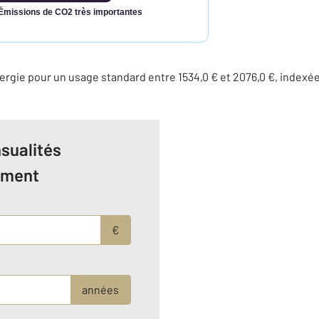
Émissions de CO2 très importantes
rgie pour un usage standard entre 1534,0 € et 2076,0 €, indexé
sualités
ement
€
années