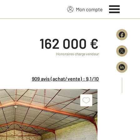
Mon compte
162 000 €
Honoraires charge vendeur
909 avis (achat/vente) : 9,1/10