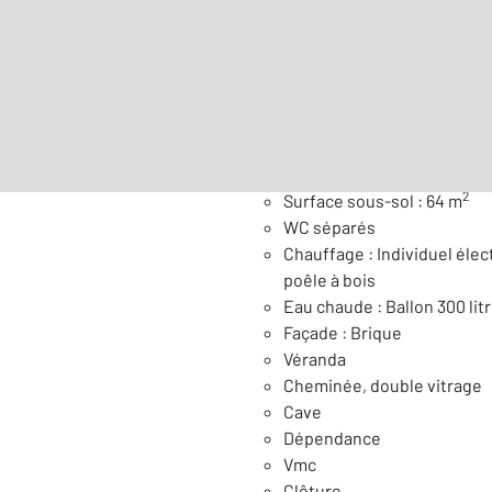
Surface habitable : 110 m
Nombre de pièces : 7
[Voi
Général
2
Surface sous-sol : 64 m
WC séparés
Chauffage : Individuel élect
poêle à bois
Eau chaude : Ballon 300 lit
Façade : Brique
Véranda
Cheminée, double vitrage
Cave
Dépendance
Vmc
Clôture