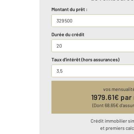
Montant du prêt :
Durée du crédit
Taux d'intérêt (hors assurances)
vos mensualit
1979.61
€ par
(Dont
68.65
€ d’assu
Crédit immobilier si
et premiers calc