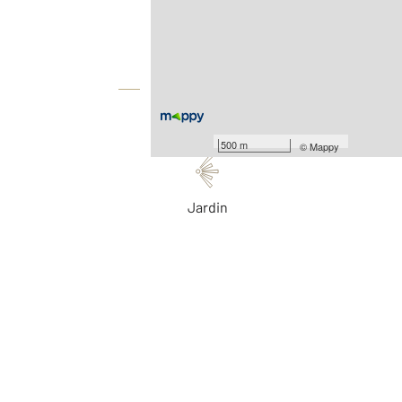
Surface totale : 125 m
2
Surface terrain : 629 m
Équipements
Les plus
500 m
©
Mappy
Jardin