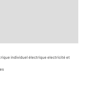
r le détail]
rique individuel électrique electricité et
res