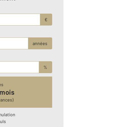
€
années
%
és
 mois
rances)
mulation
uls