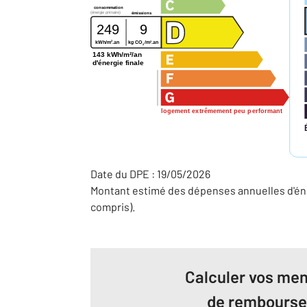
consommation
(énergie primaire)
émissions
249
9
2
2
kWh/m
.an
kg CO
/m
.an
2
143 kWh/m²/an
d'énergie finale
logement extrêmement peu performant
Date du DPE : 19/05/2026
Montant estimé des dépenses annuelles d'éne
compris).
Calculer vos men
de rembours