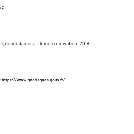
vc
cité, dépendances.... Année rénovation: 2019
:
https://www.georisques.gouv.fr/