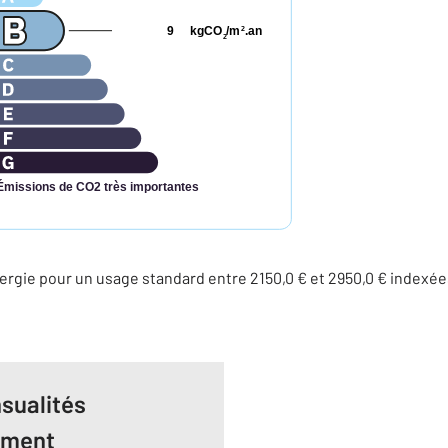
9
kgCO
/m
.an
2
2
Émissions de CO2 très importantes
rgie pour un usage standard entre 2150,0 € et 2950,0 € index
sualités
ement