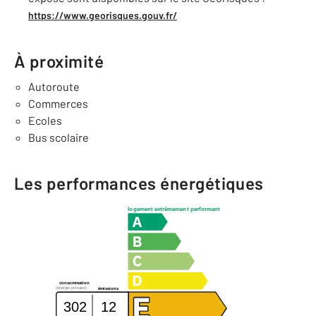
https://www.georisques.gouv.fr/
À proximité
Autoroute
Commerces
Ecoles
Bus scolaire
Les performances énergétiques
logement extrêmement performant
consommation
(énergie primaire)
émissions
302
12