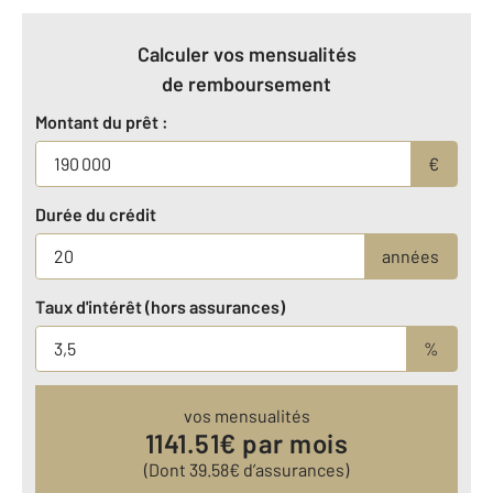
Calculer vos mensualités
de remboursement
Montant du prêt :
€
Durée du crédit
années
Taux d'intérêt (hors assurances)
%
vos mensualités
1141.51
€ par mois
(Dont
39.58
€ d’assurances)