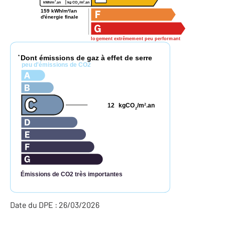
2
2
kg CO
/m
.an
kWh/m
.an
2
159 kWh/m²/an
d'énergie finale
logement extrêmement peu performant
Dont émissions de gaz à effet de serre
*
peu d'émissions de CO2
12
kgCO
/m
.an
2
2
Émissions de CO2 très importantes
Date du DPE : 26/03/2026