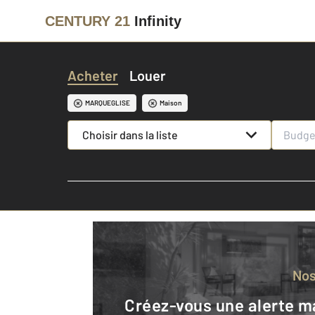
CENTURY 21
Infinity
Acheter
Louer
MARQUEGLISE
Maison
Choisir dans la liste
No
Créez-vous une alerte mail pour être averti quand une annonce est en ligne et consultez la