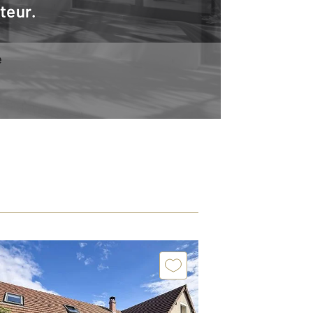
teur.
e