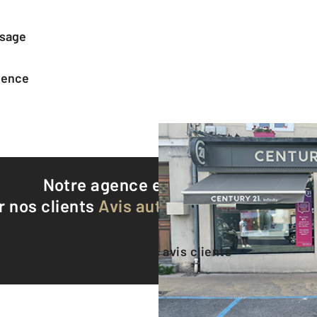
ssage
agence
Notre agence est notée
9,1/10
r nos clients
Avis authentifiés par Qualite
Voir tous les avis clients