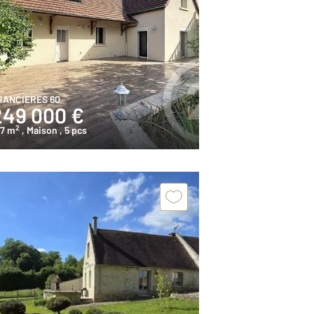
RANCIERES 60
249 000 €
2
27 m
, Maison
, 5 pcs