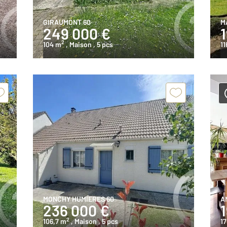
GIRAUMONT 60
M
249 000 €
2
104 m
, Maison
, 5 pcs
11
MONCHY HUMIERES 60
A
236 000 €
2
106,7 m
, Maison
, 5 pcs
17