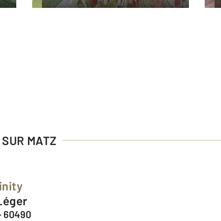
S SUR MATZ
inity
 Léger
- 60490