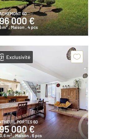
ACHEMONT 60
196 000 €
2
6 m
, Maison
, 4 pcs
Exclusivité
NTHEUIL PORTES 60
195 000 €
2
0,6 m
, Maison
, 6 pcs