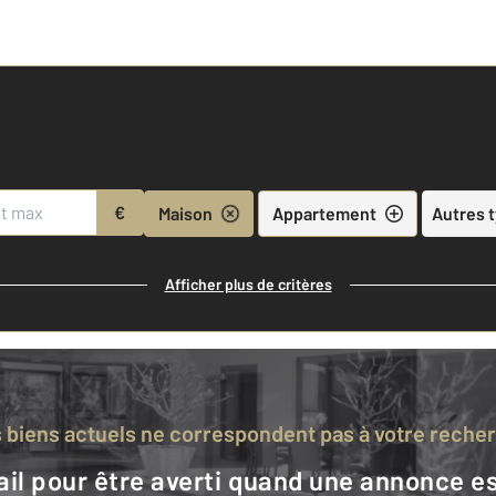
€
Maison
Appartement
Autres 
Afficher plus de critères
s biens actuels ne correspondent pas à votre reche