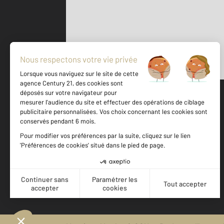
Parlons de vous, parlons biens
500 m
©
Mappy
Votre agence est notée
Achat
Vente
9,1
/
10