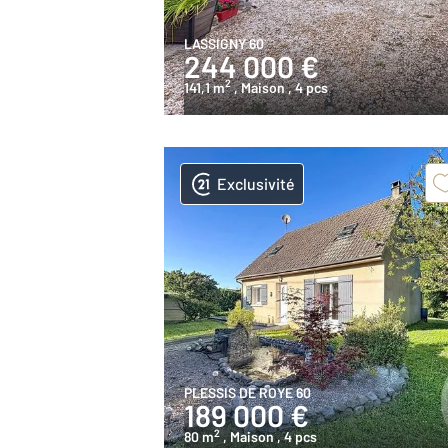
LASSIGNY 60
244 000 €
2
141,1 m
, Maison
, 4 pcs
Exclusivité
PLESSIS DE ROYE 60
189 000 €
2
80 m
, Maison
, 4 pcs