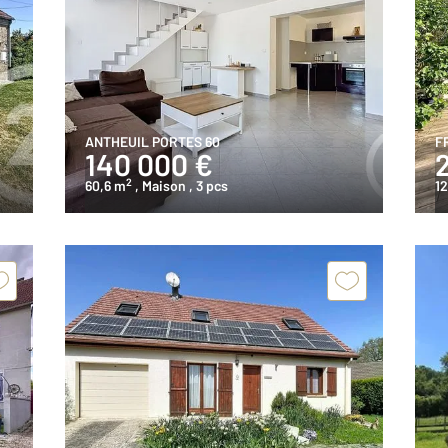
ANTHEUIL PORTES 60
F
140 000 €
2
60,6 m
, Maison
, 3 pcs
1