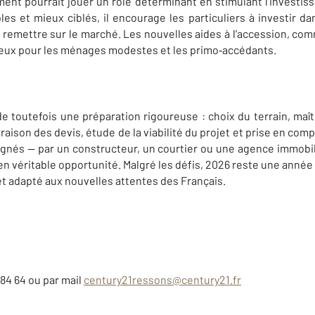
ent pourrait jouer un rôle déterminant en stimulant l’investis
bles et mieux ciblés, il encourage les particuliers à investir d
remettre sur le marché. Les nouvelles aides à l’accession, co
eux pour les ménages modestes et les primo‑accédants.
toutefois une préparation rigoureuse : choix du terrain, maît
son des devis, étude de la viabilité du projet et prise en compt
nés — par un constructeur, un courtier ou une agence immobil
en véritable opportunité. Malgré les défis, 2026 reste une année o
et adapté aux nouvelles attentes des Français.
84 64 ou par mail
century21ressons@century21.fr