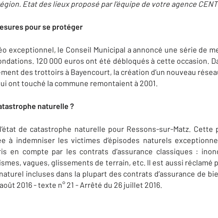
région. Etat des lieux proposé par l'équipe de votre agence CENTU
esures pour se protéger
 exceptionnel, le Conseil Municipal a annoncé une série de me
ondations. 120 000 euros ont été débloqués à cette occasion. Dan
ement des trottoirs à Bayencourt, la création d’un nouveau résea
qui ont touché la commune remontaient à 2001.
catastrophe naturelle ?
l’état de catastrophe naturelle pour Ressons-sur-Matz. Cette
née à indemniser les victimes d’épisodes naturels exceptionnel
ris en compte par les contrats d’assurance classiques : inon
mes, vagues, glissements de terrain, etc. Il est aussi réclamé p
 naturel incluses dans la plupart des contrats d’assurance de bi
oût 2016 - texte n° 21 - Arrêté du 26 juillet 2016.